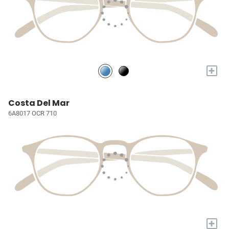
+
Costa Del Mar
6A8017 OCR 710
+