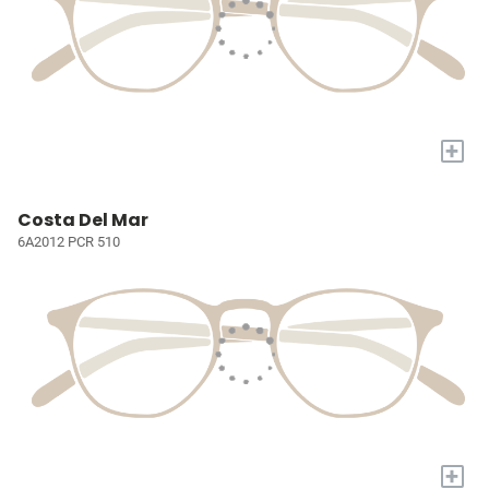
+
Costa Del Mar
6A2012 PCR 510
+