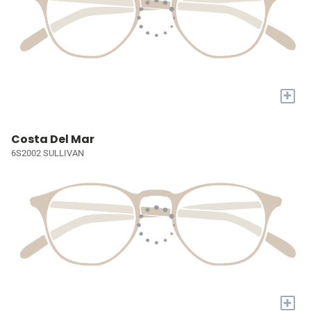
+
Costa Del Mar
6S2002 SULLIVAN
+