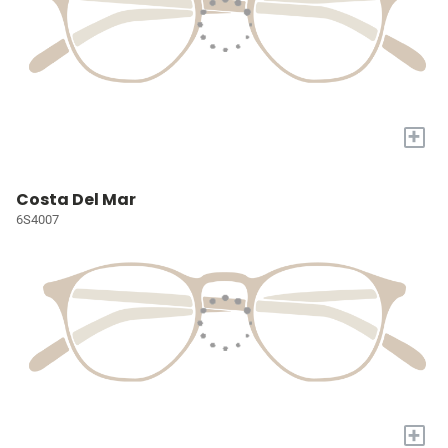
+
Costa Del Mar
6S4007
+