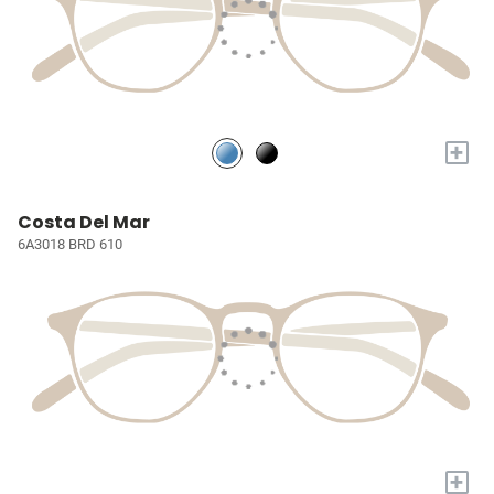
+
Costa Del Mar
6A3018 BRD 610
+