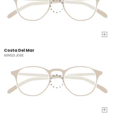
+
Costa Del Mar
6S9023 JOSE
+