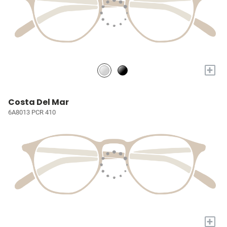
+
Costa Del Mar
6A8013 PCR 410
+