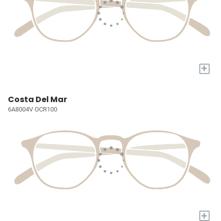
+
Costa Del Mar
6A8004V OCR100
+