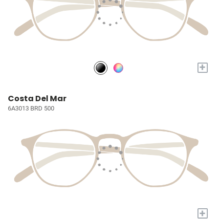
+
Costa Del Mar
6A3013 BRD 500
+