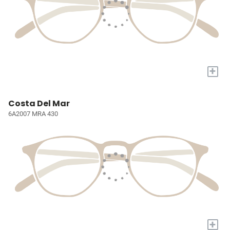
+
Costa Del Mar
6A2007 MRA 430
+